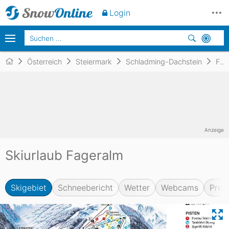
Login
Österreich
Steiermark
Schladming-Dachstein
Fageralm
Anzeige
Skiurlaub Fageralm
Skigebiet
Schneebericht
Wetter
Webcams
Prei