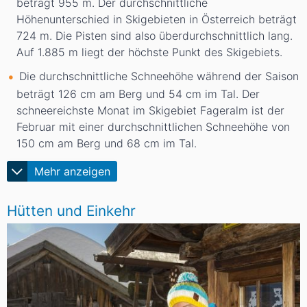
beträgt 955
m
. Der durchschnittliche
Höhenunterschied in Skigebieten in Österreich beträgt
724
m
. Die Pisten sind also überdurchschnittlich lang.
Auf 1.885
m
liegt der höchste Punkt des Skigebiets.
Die durchschnittliche Schneehöhe während der Saison
beträgt 126
cm
am Berg und 54
cm
im Tal. Der
schneereichste Monat im Skigebiet Fageralm ist der
Februar mit einer durchschnittlichen Schneehöhe von
150
cm
am Berg und 68
cm
im Tal.
Mehr anzeigen
Hütten und Einkehr