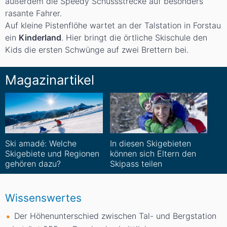
außerdem die Speedy Schussstrecke auf besonders
rasante Fahrer.
Auf kleine Pistenflöhe wartet an der Talstation in Forstau
ein
Kinderland
. Hier bringt die örtliche Skischule den
Kids die ersten Schwünge auf zwei Brettern bei.
Magazinartikel
Ski amadé: Welche
In diesen Skigebieten
Skigebiete und Regionen
können sich Eltern den
gehören dazu?
Skipass teilen
Wissenswertes
Der Höhenunterschied zwischen Tal- und Bergstation