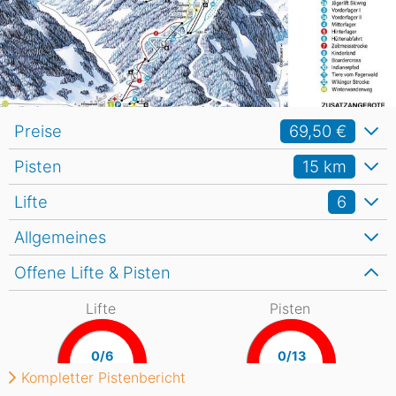
Preise
69,50 €
Pisten
15
km
Lifte
6
Allgemeines
Offene Lifte & Pisten
Lifte
Pisten
0/6
0/13
Kompletter Pistenbericht