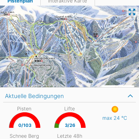
Pistenplan
Interaktive Karte
Aktuelle Bedingungen
Pisten
Lifte
max 24
°C
0/103
3/26
Schnee Berg
Letzte 48h