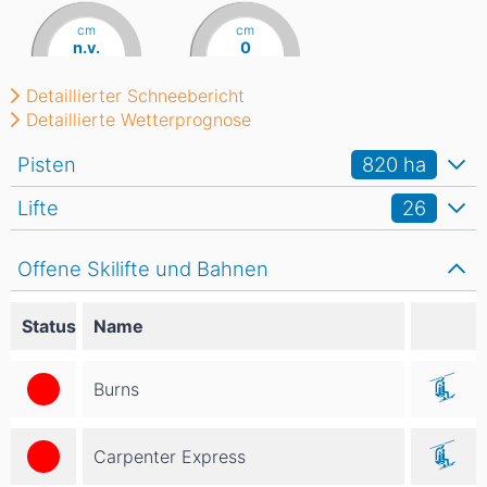
cm
cm
n.v.
0
Detaillierter Schneebericht
Detaillierte Wetterprognose
Pisten
820
ha
Lifte
26
Offene Skilifte und Bahnen
Status
Name
Burns
Carpenter Express