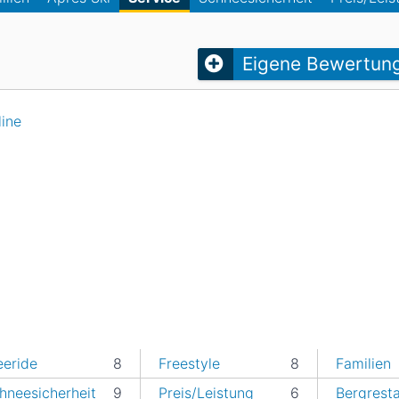
Head
Russland
Südkorea
Türkei
Dynastar
Salomon
Eigene Bewertun
Aserbaidschan
Vereinigte Arabische Emirate
Stöckli
Kästle
Scott
ine
ien
Ogso
Indigo
nien
eeride
8
Freestyle
8
Familien
hneesicherheit
9
Preis/Leistung
6
Bergrest