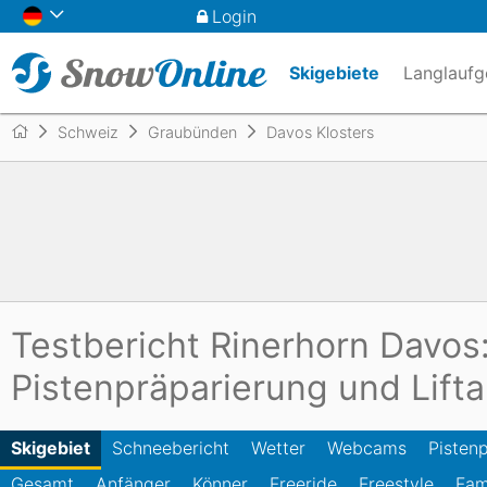
Login
Skigebiete
Langlaufg
Europa
Europa
Europa
Kategorien
Schweiz
Graubünden
Davos Klosters
News
Top 10
Deutschland
Deutschland
Österreich
Allmountain Ski
Österre
Österre
Deutsc
Allroun
Ratgeber
Inside
Tschechien
Tschechien
Rennski
Schwe
Schwe
Sport C
Slowenien
Spanien
Damen Ski
Rumäni
Andorr
Testbericht Rinerhorn Davos:
Nordamerika
Marken
Belgien
Andorr
Pistenpräparierung und Lift
USA
Kanada
Nordamerika
Ozeanien
Völkl
USA
Kanada
Skigebiet
Schneebericht
Wetter
Webcams
Pisten
Australien
Neusee
Allgemeines
Gesamt
Anfänger
Offene Lifte & Pisten
Könner
Freeride
Testberichte
Freestyle
Ski
Fam