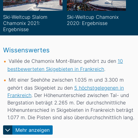
Ski-Weltcup Slalom
Ski-Weltcup Chamonix
Chamonix 2021:
2020: Ergebnisse
Ergebnisse
Wissenswertes
Vallée de Chamonix Mont-Blanc gehört zu den
10
bestbewerteten Skigebieten in Frankreich
.
Mit einer Seehöhe zwischen 1.035
m
und 3.300
m
gehört das Skigebiet zu den
5 höchstgelegenen in
Frankreich
. Der Höhenunterschied zwischen Tal- und
Bergstation beträgt 2.265
m
. Der durchschnittliche
Höhenunterschied in Skigebieten in Frankreich beträgt
1.077
m
. Die Pisten sind also überdurchschnittlich lang.
Mehr anzeigen