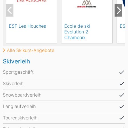
ESF Les Houches
École de ski
ESF
Evolution 2
Chamonix
Alle Skikurs-Angebote
Skiverleih
Sportgeschäft
Skiverleih
Snowboardverleih
Langlaufverleih
Tourenskiverleih