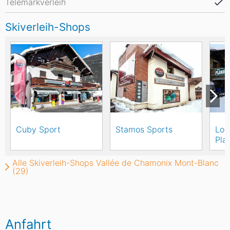
Telemarkverleih
Skiverleih-Shops
Cuby Sport
Stamos Sports
Loc
Pla
Alle Skiverleih-Shops Vallée de Chamonix Mont-Blanc
(29)
Anfahrt