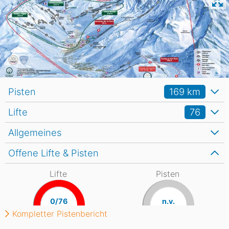
Pisten
169
km
Lifte
76
Allgemeines
Offene Lifte & Pisten
Lifte
Pisten
0/76
n.v.
Kompletter Pistenbericht