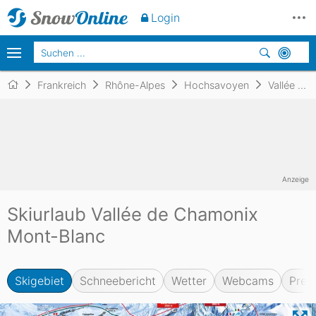
Login
Frankreich
Rhône-Alpes
Hochsavoyen
Vallée de Chamonix Mont-Blanc
Anzeige
Skiurlaub Vallée de Chamonix
Mont-Blanc
Skigebiet
Schneebericht
Wetter
Webcams
Prei