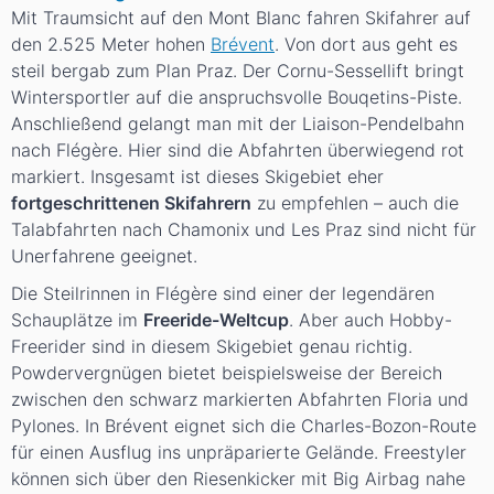
Mit Traumsicht auf den Mont Blanc fahren Skifahrer auf
den 2.525 Meter hohen
Brévent
. Von dort aus geht es
steil bergab zum Plan Praz. Der Cornu-Sessellift bringt
Wintersportler auf die anspruchsvolle Bouqetins-Piste.
Anschließend gelangt man mit der Liaison-Pendelbahn
nach Flégère. Hier sind die Abfahrten überwiegend rot
markiert. Insgesamt ist dieses Skigebiet eher
fortgeschrittenen Skifahrern
zu empfehlen – auch die
Talabfahrten nach Chamonix und Les Praz sind nicht für
Unerfahrene geeignet.
Die Steilrinnen in Flégère sind einer der legendären
Schauplätze im
Freeride-Weltcup
. Aber auch Hobby-
Freerider sind in diesem Skigebiet genau richtig.
Powdervergnügen bietet beispielsweise der Bereich
zwischen den schwarz markierten Abfahrten Floria und
Pylones. In Brévent eignet sich die Charles-Bozon-Route
für einen Ausflug ins unpräparierte Gelände. Freestyler
können sich über den Riesenkicker mit Big Airbag nahe