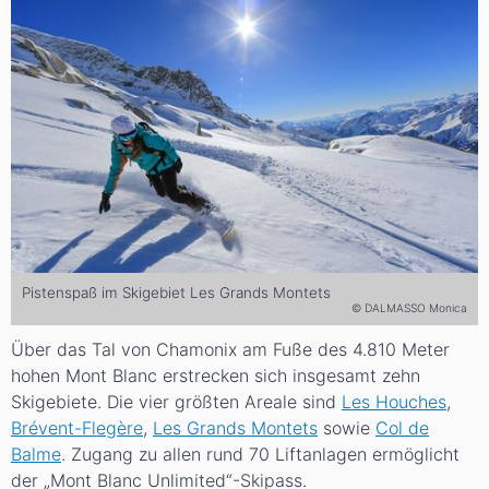
Pistenspaß im Skigebiet Les Grands Montets
© DALMASSO Monica
Über das Tal von Chamonix am Fuße des 4.810 Meter
hohen Mont Blanc erstrecken sich insgesamt zehn
Skigebiete. Die vier größten Areale sind
Les Houches
,
Brévent-Flegère
,
Les Grands Montets
sowie
Col de
Balme
. Zugang zu allen rund 70 Liftanlagen ermöglicht
der „Mont Blanc Unlimited“-Skipass.