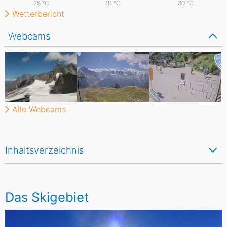
28
°C
31
°C
30
°C
Wetterbericht
Webcams
Alle Webcams
Inhaltsverzeichnis
Das Skigebiet