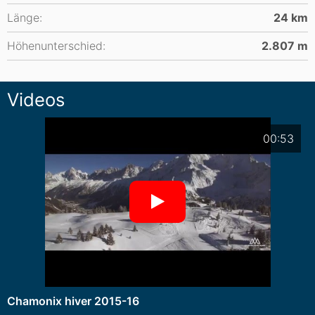
Länge:
24
km
Höhenunterschied:
2.807
m
Videos
00:53
Chamonix hiver 2015-16