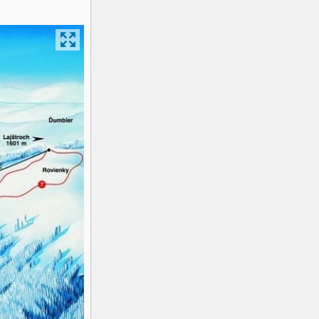
K2
Georgien
Black Diamond