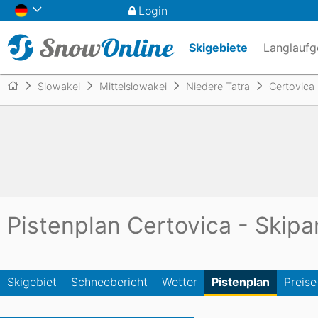
Login
Skigebiete
Langlaufg
Europa
Europa
Europa
Kategorien
Slowakei
Mittelslowakei
Niedere Tatra
Certovica
News
Top 10
Deutschland
Deutschland
Österreich
Allmountain Ski
Österre
Österre
Deutsc
Allroun
Ratgeber
Inside
Tschechien
Tschechien
Rennski
Schwe
Schwe
Sport C
Slowenien
Spanien
Damen Ski
Rumäni
Andorr
Pistenplan Certovica - Skip
Nordamerika
Marken
Belgien
Andorr
USA
Kanada
Nordamerika
Skigebiet
Schneebericht
Wetter
Pistenplan
Preise
Ozeanien
Völkl
USA
Kanada
Australien
Neusee