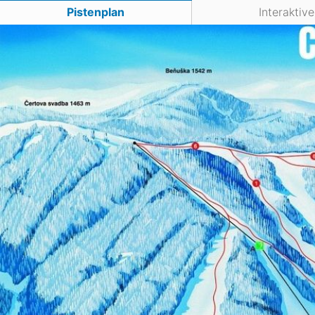
Asien
Pistenplan
Interaktiv
Blizzard
Südamerika
Japan
China
Argentinien
Chile
Iran
Indien
Nordica
Asien
Ozeanien
Russland
China
Neuseeland
Austral
Hagan
Südamerika
Chile
Argenti
Afrika
Ägypten