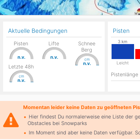
Aktuelle Bedingungen
Pisten
Pisten
Lifte
Schnee
Berg
n.v.
n.v.
cm
Leicht
n.v.
Letzte 48h
Pistenlänge
cm
n.v.
Momentan leider keine Daten zu geöffneten Pist
Hier findest Du normalerweise eine Liste der g
Obstacles bei Snowparks
Im Moment sind aber keine Daten verfügbar. So