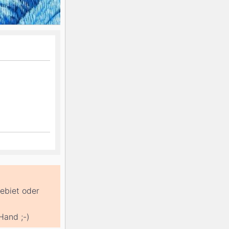
gebiet oder
Hand ;-)