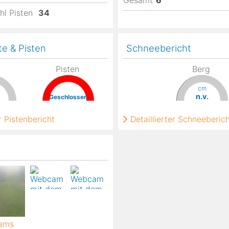
Gesamt
6
hl Pisten
34
te & Pisten
Schneebericht
Pisten
Berg
cm
n.v.
Geschlossen
 Pistenbericht
Detaillierter Schneeberic
cams