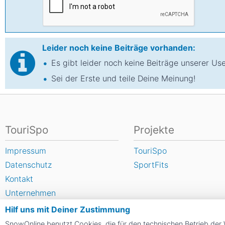
Leider noch keine Beiträge vorhanden:
Es gibt leider noch keine Beiträge unserer Use
Sei der Erste und teile Deine Meinung!
TouriSpo
Projekte
Impressum
TouriSpo
Datenschutz
SportFits
Kontakt
Unternehmen
FAQ
Hilf uns mit Deiner Zustimmung
Newsletter
SnowOnline benutzt Cookies, die für den technischen Betrieb der 