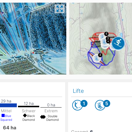
Head
Russland
Südkorea
Türkei
Dynastar
Salomon
Aserbaidschan
Vereinigte Arabische Emirate
Stöckli
Kästle
Scott
ien
Ogso
Indigo
nien
Lifte
1
5
Mittel
Schwer
Extrem
Blue
Black
Double
Squared
Diamond
Diamond
e
64
ha