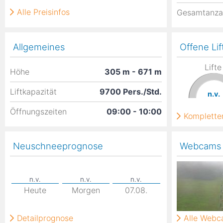
Alle Preisinfos
Gesamtanza
Allgemeines
Offene Lif
Lifte
Höhe
305
m
- 671
m
Liftkapazität
9700 Pers./Std.
n.v.
Öffnungszeiten
09:00 - 10:00
Kompletter
Neuschneeprognose
Webcams
Heute
Morgen
07.08.
Detailprognose
Alle Web