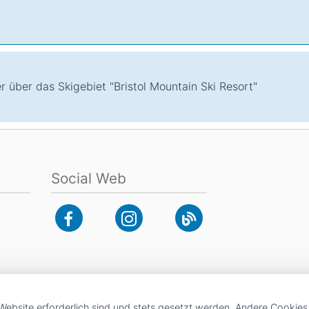
r über das Skigebiet "Bristol Mountain Ski Resort"
Social Web
Website erforderlich sind und stets gesetzt werden. Andere Cookies