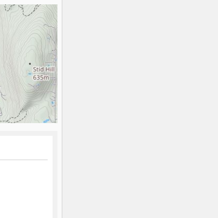
K2
Georgien
Black Diamond