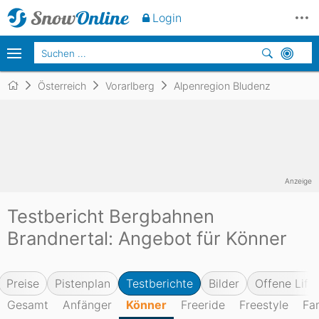
Login
Österreich
Vorarlberg
Alpenregion Bludenz
Anzeige
Testbericht Bergbahnen
Brandnertal: Angebot für Könner
Preise
Pistenplan
Testberichte
Bilder
Offene Lifte
Gesamt
Anfänger
Könner
Freeride
Freestyle
Fa