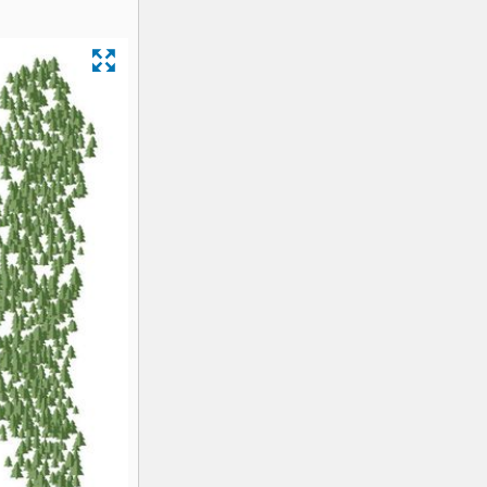
K2
Georgien
Black Diamond