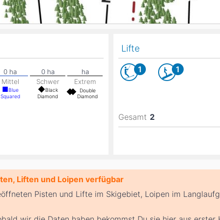
Lifte
1
1
Mittel
Schwer
Extrem
Blue
Black
Double
Squared
Diamond
Diamond
Gesamt
2
en, Liften und Loipen verfügbar
eöffneten Pisten und Lifte im Skigebiet, Loipen im Langlauf
bald wir die Daten haben bekommst Du sie hier aus erster 