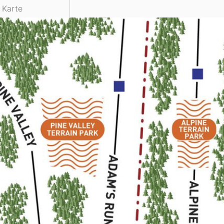
e Karte
Head
Russland
Südkorea
Türkei
Dynastar
Salomon
Aserbaidschan
Vereinigte Arabische Emirate
Stöckli
Kästle
Scott
ien
Ogso
Indigo
nien