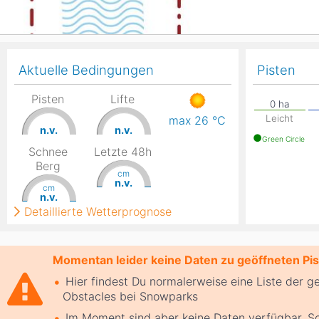
Aktuelle Bedingungen
Pisten
Pisten
Lifte
Leicht
max 26
°C
n.v.
n.v.
Green Circle
Schnee
Letzte 48h
Berg
cm
n.v.
cm
n.v.
Detaillierte Wetterprognose
Momentan leider keine Daten zu geöffneten Pist
Hier findest Du normalerweise eine Liste der g
Obstacles bei Snowparks
Im Moment sind aber keine Daten verfügbar. So