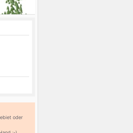
gebiet oder
Hand ;-)