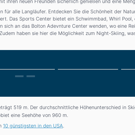
mit ihren neuen Freunden sicherlich genießen und eine Men
 für alle Langläufer. Entdecken Sie die Schönheit der Natu
wert. Das Sports Center bietet ein Schwimmbad, Whirl Pool,
nn sich an das Bolton Adevnture Center wenden, wo eine Re
dem haben sie hier die Möglichkeit zum Night-Skiing, was
eträgt 519
m
. Der durchschnittliche Höhenunterschied in Sk
gebiet eine Seehöhe von 960
m
.
en
10 günstigsten in den USA
.