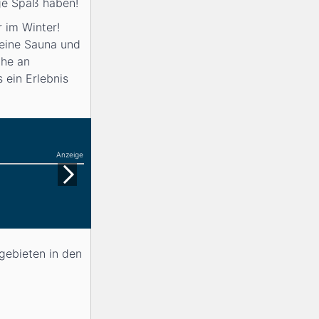
ge Spaß haben!
r im Winter!
 eine Sauna und
ihe an
 ein Erlebnis
Anzeige
igebieten in den