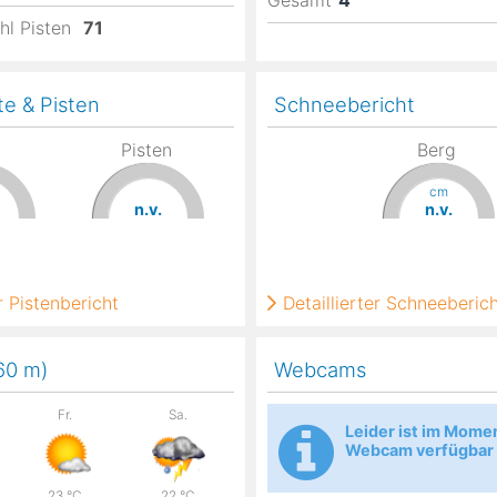
Gesamt
4
hl Pisten
71
te & Pisten
Schneebericht
Pisten
Berg
cm
n.v.
n.v.
 Pistenbericht
Detaillierter Schneeberic
960
m
)
Webcams
Fr.
Sa.
Leider ist im Mome
Webcam verfügbar
23
°C
22
°C