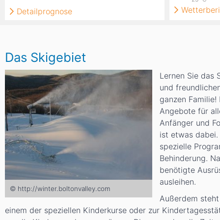
Wetterberi
Detailprognose
Das Skigebiet
Lernen Sie das S
und freundlich
ganzen Familie! 
Angebote für al
Anfänger und For
ist etwas dabei.
spezielle Progr
Behinderung. Na
benötigte Ausrü
ausleihen.
© http://winter.boltonvalley.com
Außerdem steht e
einem der speziellen Kinderkurse oder zur Kindertagesstä