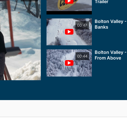
Trailer
Bolton Valley -
00:47
Banks
Bolton Valley 
00:44
From Above