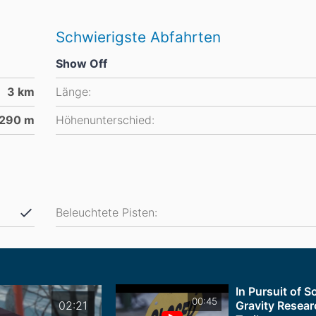
Schwierigste Abfahrten
Show Off
3
km
Länge:
290
m
Höhenunterschied:
Beleuchtete Pisten:
In Pursuit of S
00:45
02:21
Gravity Researc