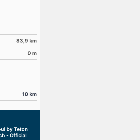
83,9
km
0
m
10
km
oul by Teton
h - Official