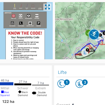
Head
Russland
Südkorea
Türkei
Dynastar
Salomon
Aserbaidschan
Vereinigte Arabische Emirate
Stöckli
Kästle
Scott
ien
Ogso
Indigo
nien
Lifte
1
3
Mittel
Schwer
Extrem
Blue
Black
Double
Squared
Diamond
Diamond
e
122
ha