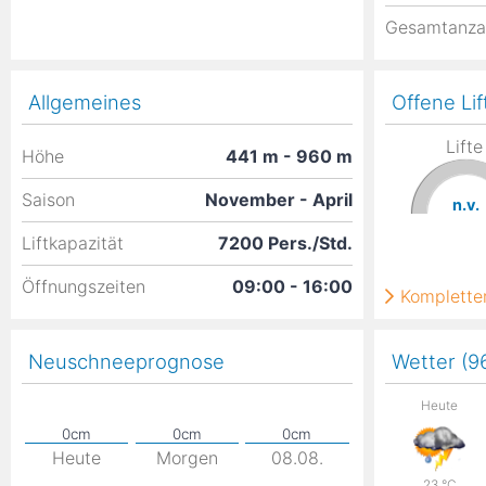
Gesamtanza
Allgemeines
Offene Lif
Lifte
Höhe
441
m
- 960
m
Saison
November - April
n.v.
Liftkapazität
7200 Pers./Std.
Öffnungszeiten
09:00 - 16:00
Kompletter
Neuschneeprognose
Wetter (
Heute
Heute
Morgen
08.08.
23
°C