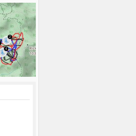
K2
Georgien
Black Diamond