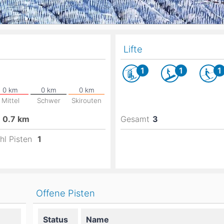
Lifte
1
1
1
Mittel
Schwer
Skirouten
0.7
km
Gesamt
3
hl Pisten
1
Offene Pisten
Status
Name