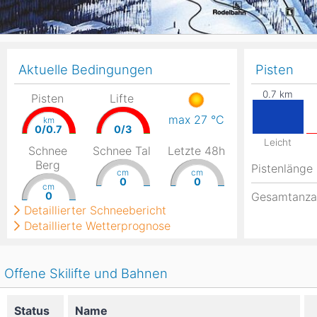
Aktuelle Bedingungen
Pisten
Pisten
Lifte
max 27
°C
km
0/0.7
0/3
Leicht
Schnee
Schnee Tal
Letzte 48h
Berg
Pistenlänge
cm
cm
0
0
cm
0
Gesamtanza
Detaillierter Schneebericht
Detaillierte Wetterprognose
Offene Skilifte und Bahnen
Status
Name