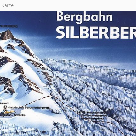
e Karte
Head
Russland
Südkorea
Türkei
Dynastar
Salomon
Aserbaidschan
Vereinigte Arabische Emirate
Stöckli
Kästle
Scott
ien
Ogso
Indigo
nien