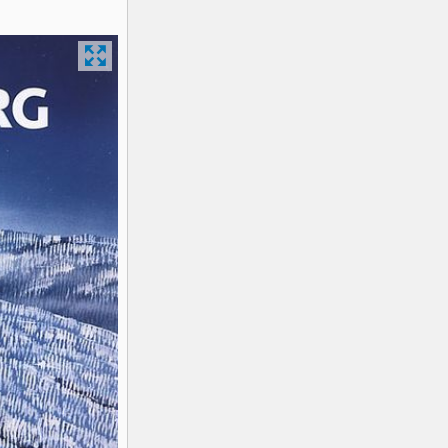
K2
Georgien
Black Diamond