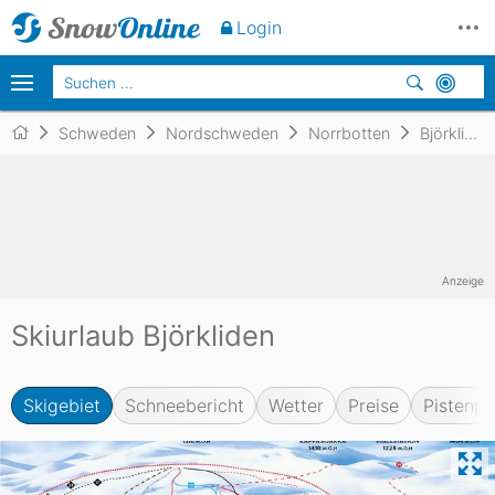
Login
Schweden
Nordschweden
Norrbotten
Björkliden
Anzeige
Skiurlaub Björkliden
Skigebiet
Schneebericht
Wetter
Preise
Pistenpl