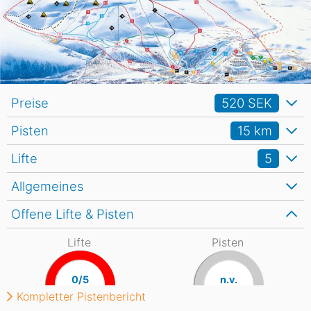
Preise
520 SEK
Pisten
15
km
Lifte
5
Allgemeines
Offene Lifte & Pisten
Lifte
Pisten
0/5
n.v.
Kompletter Pistenbericht