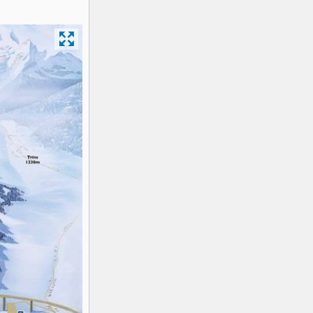
K2
Georgien
Black Diamond