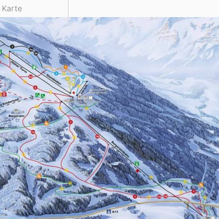
e Karte
Head
Russland
Südkorea
Türkei
Dynastar
Salomon
Aserbaidschan
Vereinigte Arabische Emirate
Stöckli
Kästle
Scott
ien
Ogso
Indigo
nien