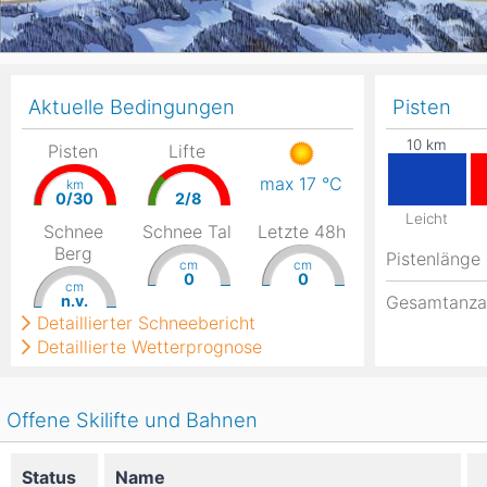
Aktuelle Bedingungen
Pisten
Pisten
Lifte
max 17
°C
km
0/30
2/8
Leicht
Schnee
Schnee Tal
Letzte 48h
Berg
Pistenlänge
cm
cm
0
0
cm
n.v.
Gesamtanza
Detaillierter Schneebericht
Detaillierte Wetterprognose
Offene Skilifte und Bahnen
Status
Name