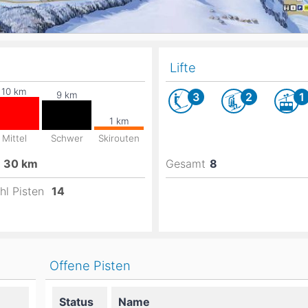
Lifte
3
2
1
Mittel
Schwer
Skirouten
30
km
Gesamt
8
hl Pisten
14
Offene Pisten
Status
Name