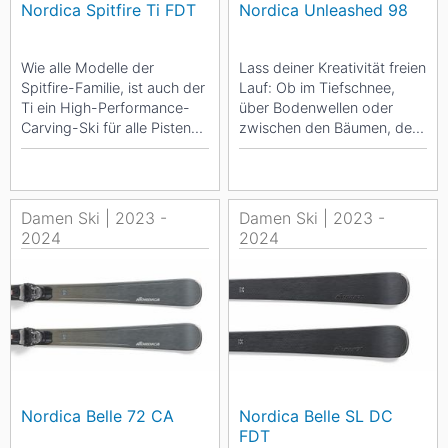
Nordica Spitfire Ti FDT
Nordica Unleashed 98
Wie alle Modelle der
Lass deiner Kreativität freien
Spitfire-Familie, ist auch der
Lauf: Ob im Tiefschnee,
Ti ein High-Performance-
über Bodenwellen oder
Carving-Ski für alle Pisten-
zwischen den Bäumen, der
Fans. Da die Holzkern-
Unleashed 98 von Nordica
Konstruktion...
ist überall...
Damen Ski | 2023 -
Damen Ski | 2023 -
2024
2024
Nordica Belle 72 CA
Nordica Belle SL DC
FDT