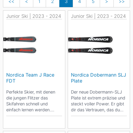
<<
<
1
2
3
4
5
>
>>
Junior Ski | 2023 - 2024
Junior Ski | 2023 - 2024
Nordica Team J Race
Nordica Dobermann SLJ
FDT
Plate
Perfekte Skier, mit denen
Der neue Dobermann-SLJ
die jungen Flitzer das
Plate ist extrem präzise und
Skifahren schnell und
steckt voller Power. Er gibt
einfach lernen werden.
dir das Vertrauen, das du
Weich im Flex und super
brauchst um dein Potential
drehfreudig garantieren
voll...
sie...