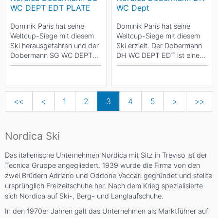
WC DEPT EDT PLATE
WC Dept
Dominik Paris hat seine
Dominik Paris hat seine
Weltcup-Siege mit diesem
Weltcup-Siege mit diesem
Ski herausgefahren und der
Ski erzielt. Der Dobermann
Dobermann SG WC DEPT
DH WC DEPT EDT ist eine
EDT ist die zuverlässige
Waffe von Nordica - perfekt
Waffe von Nordica für...
für alle...
<<
<
1
2
3
4
5
>
>>
Nordica Ski
Das italienische Unternehmen Nordica mit Sitz in Treviso ist der
Tecnica Gruppe angegliedert. 1939 wurde die Firma von den
zwei Brüdern Adriano und Oddone Vaccari gegründet und stellte
ursprünglich Freizeitschuhe her. Nach dem Krieg spezialisierte
sich Nordica auf Ski-, Berg- und Langlaufschuhe.
In den 1970er Jahren galt das Unternehmen als Marktführer auf