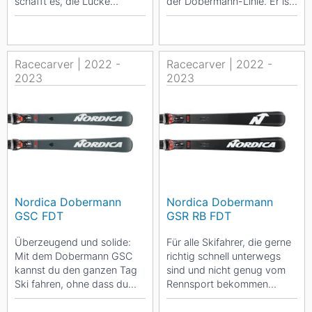
schafft es, die Lücke
der Dobermann-Linie. Er ist
zwischen einem
ideal für alle, die es lieben,
Riesenslalom und Slalom-
genussvoll über die...
Ski zu...
Racecarver | 2022 -
Racecarver | 2022 -
2023
2023
Nordica Dobermann
Nordica Dobermann
GSC FDT
GSR RB FDT
Überzeugend und solide:
Für alle Skifahrer, die gerne
Mit dem Dobermann GSC
richtig schnell unterwegs
kannst du den ganzen Tag
sind und nicht genug vom
Ski fahren, ohne dass du
Rennsport bekommen
müde wirst. Dieses neue
können, hat Nordica den
Modell wurde speziell...
Dobermann GSR RB...