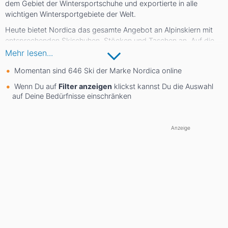
dem Gebiet der Wintersportschuhe und exportierte in alle
wichtigen Wintersportgebiete der Welt.
Heute bietet Nordica das gesamte Angebot an Alpinskiern mit
entsprechenden Skischuhen, Stöcken und Taschen an. Auf die
Produkte der Italiener vertrauen auch Profis, denn mit Felix
Mehr lesen...
Neureuther ist einer der weltbesten Slalomrennläufer auf Nordica
Momentan sind 646 Ski der Marke Nordica online
unterwegs.
Wenn Du auf
Filter anzeigen
klickst kannst Du die Auswahl
auf Deine Bedürfnisse einschränken
Anzeige