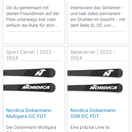
Ob du gemeinsam mit
Intensiviere das Skifahren -
deinen Freundinnen auf der
und hab dabei permanent
Piste unterwegs bist oder
ein Strahlen im Gesicht - mit
einfach die Ruhe für dich
dem Belle SL DC von
genießt, der Belle DC 72
Nordica. Mit dem Fokus auf
von Nordica wird...
Power und...
Sport Carver | 2023 -
Racecarver | 2023 -
2024
2024
Nordica Dobermann
Nordica Dobermann
Multigara DC FDT
GSR DC FDT
Der Dobermann Multigara
Eine präzise Linie ist