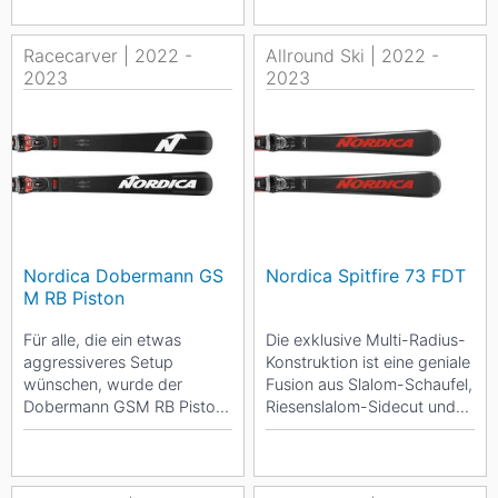
Racecarver | 2022 -
Allround Ski | 2022 -
2023
2023
Nordica Dobermann GS
Nordica Spitfire 73 FDT
M RB Piston
Für alle, die ein etwas
Die exklusive Multi-Radius-
aggressiveres Setup
Konstruktion ist eine geniale
wünschen, wurde der
Fusion aus Slalom-Schaufel,
Dobermann GSM RB Piston
Riesenslalom-Sidecut und
konstruiert. Wie der GSR, ist
Skiende, die verschiedene
er von der Form,...
Radien...