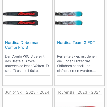
Nordica Doberman
Nordica Team G FDT
Combi Pro S
Der Combi PRO S vereint
Perfekte Skier, mit denen
das Beste aus zwei
die jungen Flitzer das
unterschiedlichen Welten. Er
Skifahren schnell und
schafft es, die Lücke
einfach lernen werden.
zwischen einem
Weich im Flex und super
Riesenslalom und Slalom-
drehfreudig garantieren
Ski zu...
sie...
Junior Ski | 2023 - 2024
Tourenski | 2023 - 2024