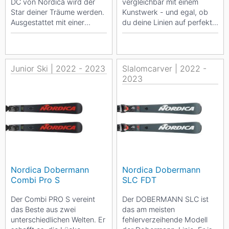
DC von Nordica wird der
vergleichbar mit einem
Star deiner Träume werden.
Kunstwerk - und egal, ob
Ausgestattet mit einer
du deine Linien auf perfekt
unglaublichen Vielseitigkeit,
präparierten Pisten ziehst
ist er sowohl...
oder lokale...
Junior Ski | 2022 - 2023
Slalomcarver | 2022 -
2023
Nordica Dobermann
Nordica Dobermann
Combi Pro S
SLC FDT
Der Combi PRO S vereint
Der DOBERMANN SLC ist
das Beste aus zwei
das am meisten
unterschiedlichen Welten. Er
fehlerverzeihende Modell