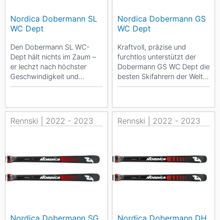
Nordica Dobermann SL
Nordica Dobermann GS
WC Dept
WC Dept
Den Dobermann SL WC-
Kraftvoll, präzise und
Dept hält nichts im Zaum –
furchtlos unterstützt der
er lechzt nach höchster
Dobermann GS WC Dept die
Geschwindigkeit und
besten Skifahrern der Welt,
überzeugt gleichzeitig mit
ihr volles Potenzial zu
seiner Präzision....
entfalten. Mit...
Rennski | 2022 - 2023
Rennski | 2022 - 2023
Nordica Dobermann SG
Nordica Dobermann DH