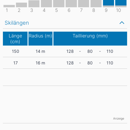
1
2
3
4
5
6
7
8
9
10
Skilängen
Länge
Radius (m)
Taillierung (mm)
(cm)
-
-
150
14
m
128
80
110
-
-
17
16
m
128
80
110
Anzeige