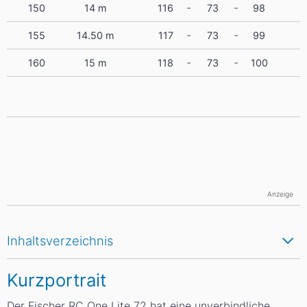
-
-
150
14
m
116
73
98
-
-
155
14.50
m
117
73
99
-
-
160
15
m
118
73
100
Anzeige
Inhaltsverzeichnis
Kurzportrait
Der Fischer RC One Lite 72 hat eine unverbindliche