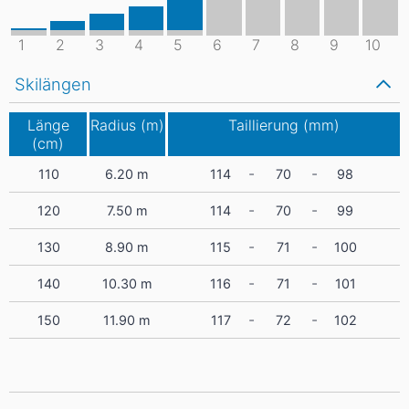
1
2
3
4
5
6
7
8
9
10
Skilängen
Länge
Radius (m)
Taillierung (mm)
(cm)
-
-
110
6.20
m
114
70
98
-
-
120
7.50
m
114
70
99
-
-
130
8.90
m
115
71
100
-
-
140
10.30
m
116
71
101
-
-
150
11.90
m
117
72
102