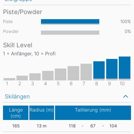
Piste/Powder
Piste
100%
Powder
0%
Skill Level
1 = Anfänger, 10 = Profi
1
2
3
4
5
6
7
8
9
10
Skilängen
Länge
Radius (m)
Taillierung (mm)
(cm)
-
-
165
13
m
118
67
104