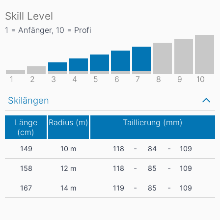
Skill Level
1 = Anfänger, 10 = Profi
1
2
3
4
5
6
7
8
9
10
Skilängen
Länge
Radius (m)
Taillierung (mm)
(cm)
-
-
149
10
m
118
84
109
-
-
158
12
m
118
85
109
-
-
167
14
m
119
85
109