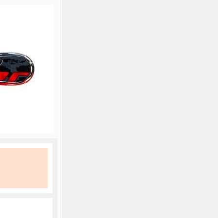
K2
Georgien
Black Diamond