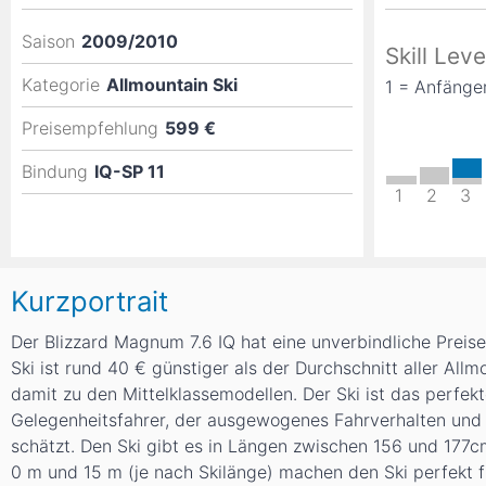
Saison
2009/2010
Skill Leve
Kategorie
Allmountain Ski
1 = Anfänger
Preisempfehlung
599 €
Bindung
IQ-SP 11
1
2
3
Kurzportrait
Der Blizzard Magnum 7.6 IQ hat eine unverbindliche Prei
Ski ist rund 40 € günstiger als der Durchschnitt aller All
damit zu den Mittelklassemodellen. Der Ski ist das perfek
Gelegenheitsfahrer, der ausgewogenes Fahrverhalten und
schätzt. Den Ski gibt es in Längen zwischen 156 und 177
0
m
und 15
m
(je nach Skilänge) machen den Ski perfekt