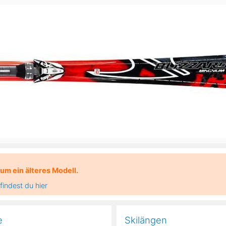
Head
Russland
Südkorea
Türkei
Dynastar
Salomon
Aserbaidschan
Vereinigte Arabische Emirate
Stöckli
Kästle
Scott
ien
Ogso
Indigo
nien
um ein älteres Modell.
indest du hier
e
Skilängen