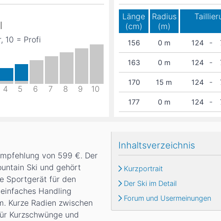
Länge
Radius
Taillie
l
(cm)
(m)
, 10 = Profi
-
156
0
m
124
-
163
0
m
124
-
170
15
m
124
4
5
6
7
8
9
10
-
177
0
m
124
Inhaltsverzeichnis
sempfehlung von 599 €. Der
mountain Ski und gehört
Kurzportrait
te Sportgerät für den
Der Ski im Detail
 einfaches Handling
Forum und Usermeinungen
cm. Kurze Radien zwischen
 für Kurzschwünge und