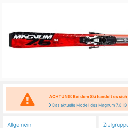
Asien
Blizzard
Südamerika
Japan
China
Argentinien
Chile
Iran
Indien
Nordica
Asien
Ozeanien
Russland
China
Neuseeland
Austral
Hagan
Südamerika
Chile
Argenti
Afrika
ACHTUNG: Bei dem Ski handelt es sich 
Ägypten
Das aktuelle Modell des Magnum 7.6 IQ f
Allgemein
Zielgrupp