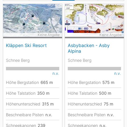
Keine Angabe
Keine Angabe
Kläppen Ski Resort
Asbybacken - Asby
Alpina
Schnee Berg
Schnee Berg
n.v.
n.v.
Höhe Bergstation
665
m
Höhe Bergstation
575
m
Höhe Talstation
350
m
Höhe Talstation
500
m
Höhenunterschied
315
m
Höhenunterschied
75
m
Beschneibare Pisten
n.v.
Beschneibare Pisten
n.v.
Schneekanonen
239
Schneekanonen
n.v.