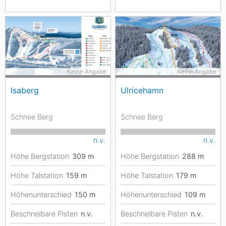
Keine Angabe
Keine Angabe
Isaberg
Ulricehamn
Schnee Berg
Schnee Berg
n.v.
n.v.
Höhe Bergstation
309
m
Höhe Bergstation
288
m
Höhe Talstation
159
m
Höhe Talstation
179
m
Höhenunterschied
150
m
Höhenunterschied
109
m
Beschneibare Pisten
n.v.
Beschneibare Pisten
n.v.