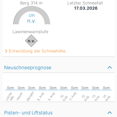
Berg 314
m
Letzter Schneefall
17.03.2026
cm
n.v.
Lawinenwarnstufe
n.v.
Entwicklung der Schneehöhe
Neuschneeprognose
Morgen
11. Aug.
8. Aug.
9. Aug.
L
e
z
t
e
4
8
Heute
1
.
A
u
g
1
.
A
u
g
1
.
A
u
g
1
.
A
u
g
0
.
2
.
3
.
4
.
t
h
Pisten- und Liftstatus