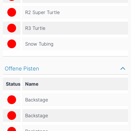
R2 Super Turtle
R3 Turtle
Snow Tubing
Offene Pisten
Status
Name
Backstage
Backstage