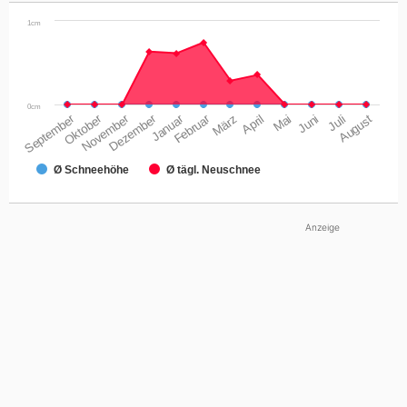
1cm
0cm
September
Oktober
November
Dezember
Januar
Februar
März
April
Mai
Juni
Juli
August
Ø Schneehöhe
Ø tägl. Neuschnee
Anzeige