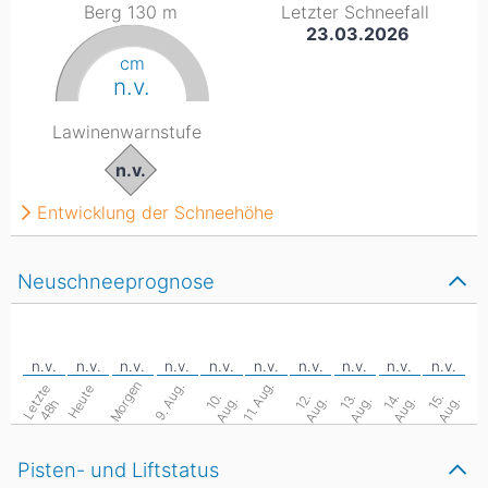
Berg 130
m
Letzter Schneefall
23.03.2026
cm
n.v.
Lawinenwarnstufe
n.v.
Entwicklung der Schneehöhe
Neuschneeprognose
Morgen
11. Aug.
9. Aug.
L
e
z
t
e
4
8
Heute
1
.
A
u
g
1
.
A
u
g
1
.
A
u
g
1
.
A
u
g
1
.
A
u
g
0
.
2
.
3
.
4
.
5
.
t
h
Pisten- und Liftstatus