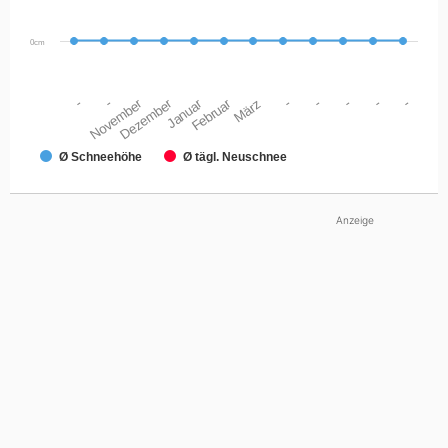
0cm
-
November
-
Dezember
Januar
Februar
März
-
-
-
-
-
Ø Schneehöhe
Ø tägl. Neuschnee
Anzeige