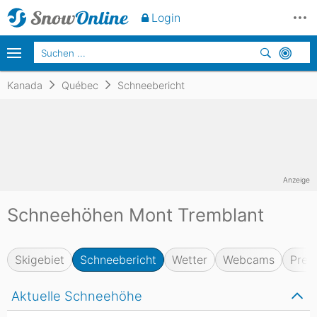
Login
Kanada
Québec
Schneebericht
Anzeige
Schneehöhen Mont Tremblant
Skigebiet
Schneebericht
Wetter
Webcams
Prei
Aktuelle Schneehöhe