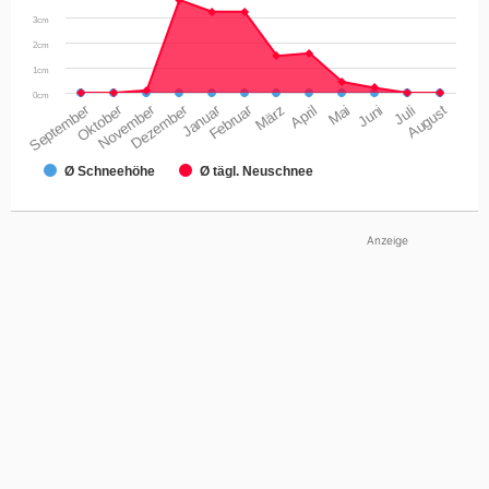
3cm
2cm
1cm
0cm
September
Oktober
November
Dezember
Januar
Februar
März
April
Mai
Juni
Juli
August
Ø Schneehöhe
Ø tägl. Neuschnee
Anzeige