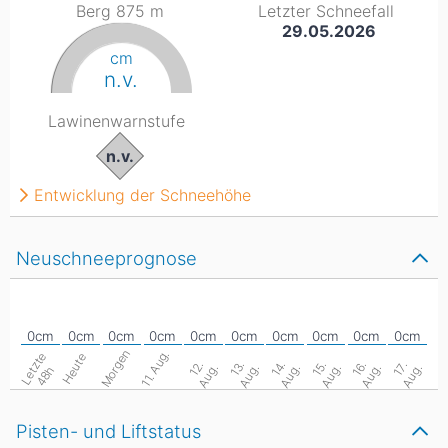
Berg 875
m
Letzter Schneefall
29.05.2026
cm
n.v.
Lawinenwarnstufe
n.v.
Entwicklung der Schneehöhe
Neuschneeprognose
Morgen
11. Aug.
L
e
z
t
e
4
8
Heute
1
.
A
u
g
1
.
A
u
g
1
.
A
u
g
1
.
A
u
g
1
.
A
u
g
1
.
A
u
g
2
.
3
.
4
.
5
.
6
.
7
.
t
h
Pisten- und Liftstatus