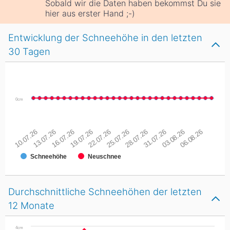
Sobald wir die Daten haben bekommst Du sie
hier aus erster Hand ;-)
Entwicklung der Schneehöhe in den letzten
30 Tagen
0cm
10.07.26
13.07.26
16.07.26
19.07.26
22.07.26
25.07.26
28.07.26
31.07.26
03.08.26
06.08.26
Schneehöhe
Neuschnee
Durchschnittliche Schneehöhen der letzten
12 Monate
4cm