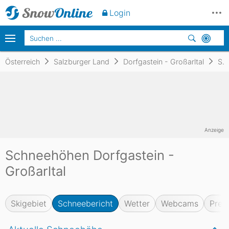
Login
Österreich
Salzburger Land
Dorfgastein - Großarltal
Schneebericht
Anzeige
Schneehöhen Dorfgastein -
Großarltal
Skigebiet
Schneebericht
Wetter
Webcams
Prei