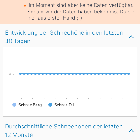
Im Moment sind aber keine Daten verfügbar.
Sobald wir die Daten haben bekommst Du sie
hier aus erster Hand ;-)
Entwicklung der Schneehöhe in den letzten
30 Tagen
0cm
-
-
-
-
-
-
-
-
-
-
Schnee Berg
Schnee Tal
Durchschnittliche Schneehöhen der letzten
12 Monate