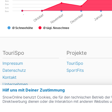
3cm
2cm
1cm
0cm
-
Oktober
November
Dezember
Januar
Ø Schneehöhe
Ø tägl. Neuschnee
TouriSpo
Projekte
Impressum
TouriSpo
Datenschutz
SportFits
Kontakt
Unternehmen
Hilf uns mit Deiner Zustimmung
FAQ
SnowOnline benutzt Cookies, die für den technischen Betrieb der 
Newsletter
Direktwerbung dienen oder die Interaktion mit anderen Websites 
Widget