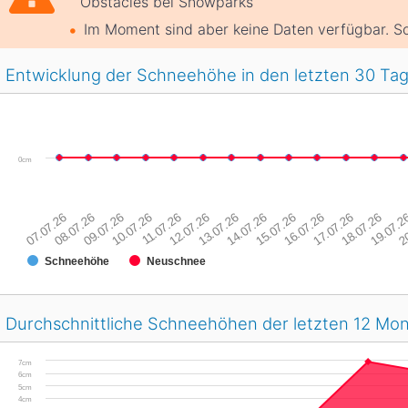
Obstacles bei Snowparks
Im Moment sind aber keine Daten verfügbar. So
Entwicklung der Schneehöhe in den letzten 30 Ta
0cm
07.07.26
08.07.26
09.07.26
10.07.26
11.07.26
12.07.26
13.07.26
14.07.26
15.07.26
16.07.26
17.07.26
18.07.26
19.07.2
20
Schneehöhe
Neuschnee
Durchschnittliche Schneehöhen der letzten 12 Mo
7cm
6cm
5cm
4cm