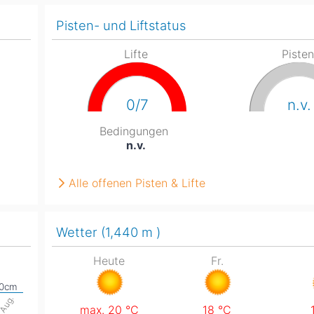
Pisten- und Liftstatus
Head
Russland
Südkorea
Türkei
Dynastar
Salomon
Lifte
Piste
Aserbaidschan
Vereinigte Arabische Emirate
Stöckli
Kästle
Scott
0/7
n.v.
ien
Bedingungen
Ogso
n.v.
Indigo
Alle offenen Pisten & Lifte
nien
Wetter (1,440
m
)
Heute
Fr.
. Aug.
max. 20
°C
18
°C