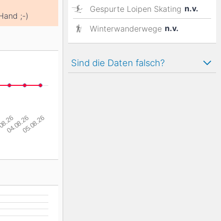
n.v.
Gespurte Loipen Skating
Hand ;-)
n.v.
Winterwanderwege
Sind die Daten falsch?
08.26
04.08.26
05.08.26