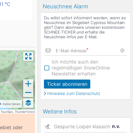
11
°C
Neuschnee Alarm
Du willst sofort informiert werden, wenn es
Neuschnee im Skigebiet Cypress Mountain
gibt? Dann abonniere unseren kostenlosen
SCHNEE-TICKER und erhalte die
Neuschnee-Infos per E-Mail.
*
E-Mail-Adresse
Ich möchte auch den
regelmäßigen SnowOnline
Newsletter erhalten
Ticker abonnieren
Hinweise zum Datenschutz
Keine Daten
Weitere Infos
 TouriSpo, Thunderforest
n.v.
Gespurte Loipen klassich
gebiet oder