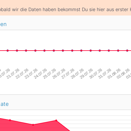
bald wir die Daten haben bekommst Du sie hier aus erster 
gen
6
.07.26
21.07.26
22.07.26
23.07.26
24.07.26
25.07.26
26.07.26
27.07.26
28.07.26
29.07.26
30.07.26
31.07.26
01.08.26
02.08.26
03.
nate