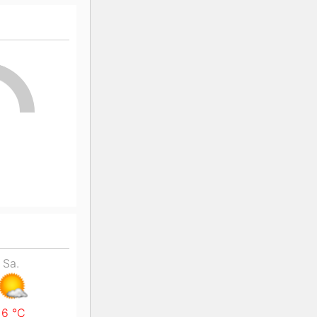
K2
Georgien
n
Black Diamond
Sa.
16
°C