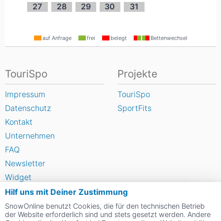
27
28
29
30
31
auf Anfrage
frei
belegt
Bettenwechsel
TouriSpo
Projekte
Impressum
TouriSpo
Datenschutz
SportFits
Kontakt
Unternehmen
FAQ
Newsletter
Widget
Umfragen
Hilf uns mit Deiner Zustimmung
Skigebiet bewerten
SnowOnline benutzt Cookies, die für den technischen Betrieb
der Website erforderlich sind und stets gesetzt werden. Andere