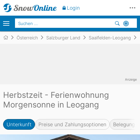
Unverbindlich
anfragen
Login
Österreich
Salzburger Land
Saalfelden-Leogang
Anzeige
Herbstzeit - Ferienwohnung
Morgensonne in Leogang
Unterkunft
Preise und Zahlungsoptionen
Belegungsk