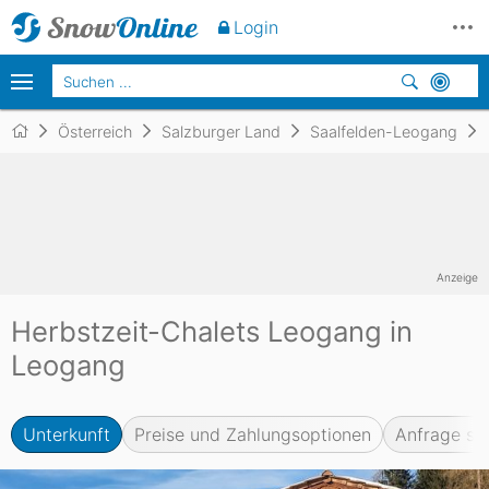
Unverbindlich
anfragen
Login
Österreich
Salzburger Land
Saalfelden-Leogang
Anzeige
Herbstzeit-Chalets Leogang in
Leogang
Unterkunft
Preise und Zahlungsoptionen
Anfrage se