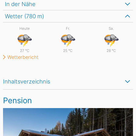
In der Nähe
Wetter (780
m
)
Heute
Fr.
Sa.
27
°C
25
°C
28
°C
Wetterbericht
Inhaltsverzeichnis
Pension