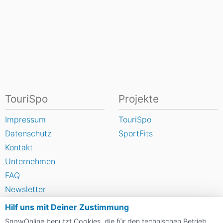
TouriSpo
Projekte
Impressum
TouriSpo
Datenschutz
SportFits
Kontakt
Unternehmen
FAQ
Newsletter
Widget
Hilf uns mit Deiner Zustimmung
Umfragen
SnowOnline benutzt Cookies, die für den technischen Betrieb