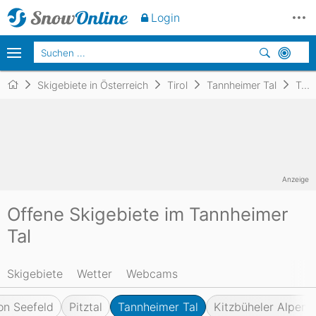
Login
Skigebiete in Österreich
Tirol
Tannheimer Tal
Tannheimer Tal
Anzeige
Offene Skigebiete im Tannheimer
Tal
Skigebiete
Wetter
Webcams
on Seefeld
Pitztal
Tannheimer Tal
Kitzbüheler Alpen -