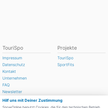
TouriSpo
Projekte
Impressum
TouriSpo
Datenschutz
SportFits
Kontakt
Unternehmen
FAQ
Newsletter
Widget
Hilf uns mit Deiner Zustimmung
Umfragen
SnowOnline benutzt Cookies, die für den technischen Betrieb