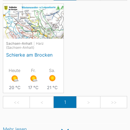
Sachsen-Anhalt
Harz
(Sachsen-Anhalt)
Schierke am Brocken
Heute
Fr.
Sa.
20
°C
17
°C
21
°C
<<
<
1
>
>>
Mehr lesen...