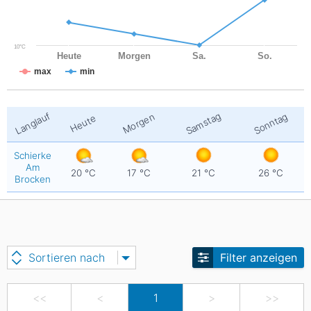
10°C
Heute
Morgen
Sa.
So.
max
min
Langlauf
Samstag
Sonntag
Morgen
Heute
Schierke
Am
20
°C
17
°C
21
°C
26
°C
Brocken
Sortieren nach
Filter anzeigen
<<
<
1
>
>>