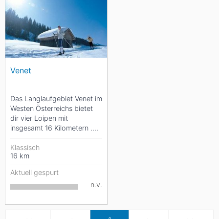
Venet
Das Langlaufgebiet Venet im
Westen Österreichs bietet
dir vier Loipen mit
insgesamt 16 Kilometern .
Die Strecken sind allesamt
leicht, also...
Klassisch
16
km
Aktuell gespurt
n.v.