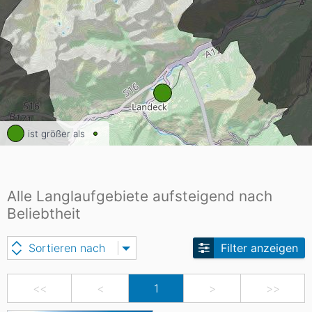
ist größer als
Alle Langlaufgebiete aufsteigend nach
Beliebtheit
Sortieren nach
Filter anzeigen
<<
<
1
>
>>