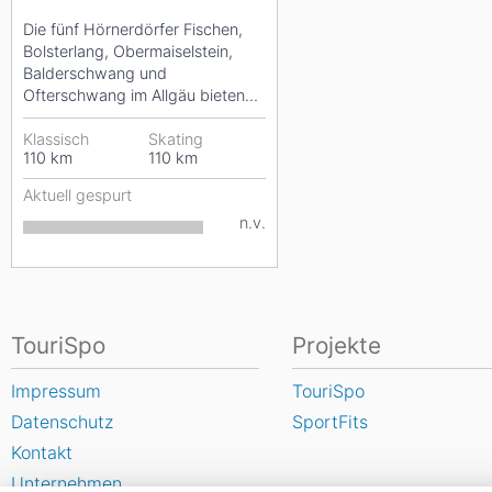
Die fünf Hörnerdörfer Fischen,
Bolsterlang, Obermaiselstein,
Balderschwang und
Ofterschwang im Allgäu bieten
Langlaufvergnügen auf über...
Klassisch
Skating
110
km
110
km
Aktuell gespurt
n.v.
TouriSpo
Projekte
Impressum
TouriSpo
Datenschutz
SportFits
Kontakt
Unternehmen