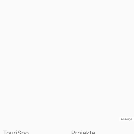
Anzeige
TouriSpo
Projekte