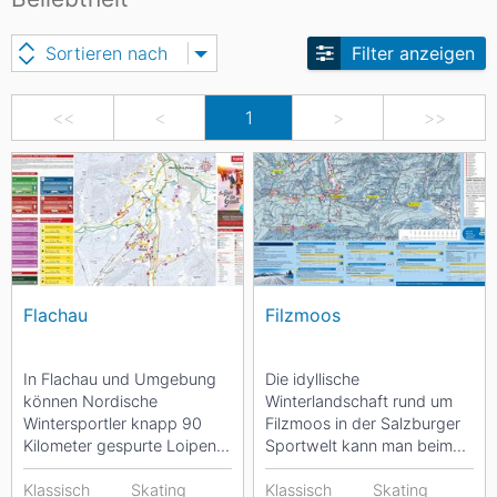
Sortieren nach
Filter anzeigen
<<
<
1
>
>>
Flachau
Filzmoos
In Flachau und Umgebung
Die idyllische
können Nordische
Winterlandschaft rund um
Wintersportler knapp 90
Filzmoos in der Salzburger
Kilometer gespurte Loipen
Sportwelt kann man beim
erkunden. Unter den
Langlaufen so richtig
vielfältigen Strecken findet...
Klassisch
Skating
genießen. Sieben Strecken
Klassisch
Skating