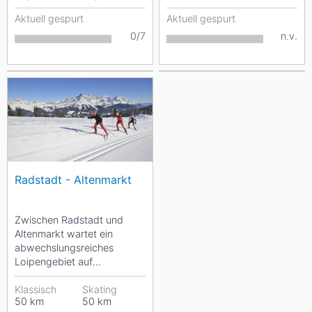
Johann stehen...
Aktuell gespurt
Aktuell gespurt
0/7
n.v.
Radstadt - Altenmarkt
Zwischen Radstadt und
Altenmarkt wartet ein
abwechslungsreiches
Loipengebiet auf
Langläufer.
Klassisch
Skating
50
km
50
km