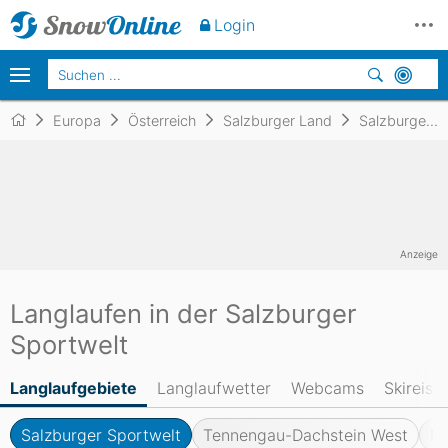
Login
Europa
Österreich
Salzburger Land
Salzburger Sportwelt
Anzeige
Langlaufen in der Salzburger
Sportwelt
Langlaufgebiete
Langlaufwetter
Webcams
Skireise
Salzburger Sportwelt
Tennengau-Dachstein West
Na