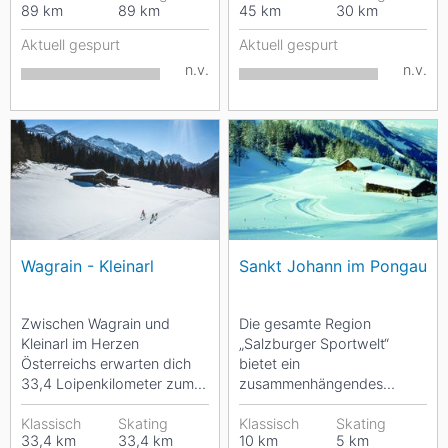
89
km
89
km
45
km
30
km
in...
Aktuell gespurt
Aktuell gespurt
n.v.
n.v.
Wagrain - Kleinarl
Sankt Johann im Pongau
Zwischen Wagrain und
Die gesamte Region
Kleinarl im Herzen
„Salzburger Sportwelt“
Österreichs erwarten dich
bietet ein
33,4 Loipenkilometer zum
zusammenhängendes
klassischen und Skating -
Loipennetz von 220
Langlaufen. Darunter ist...
Klassisch
Skating
gespurten
Klassisch
Skating
33,4
km
33,4
km
10
km
5
km
Loipenkilometern. In Sankt