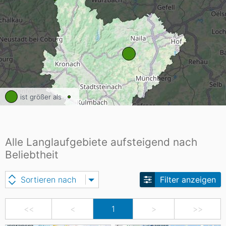
ist größer als
Alle Langlaufgebiete aufsteigend nach
Beliebtheit
Sortieren nach
Filter anzeigen
<<
<
1
>
>>