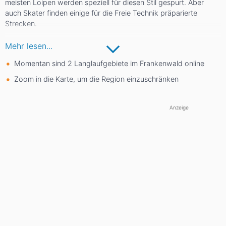
meisten Loipen werden speziell für diesen Stil gespurt. Aber
auch Skater finden einige für die Freie Technik präparierte
Strecken.
Mehr lesen...
Zu den Highlights zählen die Loipen rund um die 678 Meter hohe
Momentan sind 2 Langlaufgebiete im Frankenwald online
Radspitze am südlichen Rand des Frankenwalds. Hier können
sowohl klassische Langläufer als auch Skater ihre Runden
Zoom in die Karte, um die Region einzuschränken
drehen und dabei eine herrliche Fernsicht genießen. Auch am
794 Meter hohen Döbraberg, der höchsten Erhebung des
Frankenwaldes, gibt es drei herrliche Strecken. Besonders die
Anzeige
Panoramaloipe, die Aussichten auf das Fichtelgebirge, das
Vogtland und den Thüringer Wald bietet, ist zu empfehlen.
Daneben lohnt sich ein Ausflug auf die Loipen der
Rennsteigregion.