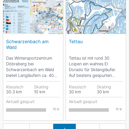
Schwarzenbach am
Tettau
Wald
Das Wintersportzentrum
Tettau ist mit rund 30
Döbraberg bei
Loipen ein wahres El
Schwarzenbach am Wald
Dorado für Skilangläufer.
bietet Langläufern ca. 40
Auf bestens gespurten
Loipenkilometer . Die
Strecken kann man die
Rundloipen verlaufen rund
Klassisch
Skating
winterliche Landschaft
Klassisch
Skating
30.3
km
10
km
30
km
30
km
um den...
des...
Aktuell gespurt
Aktuell gespurt
n.v.
n.v.