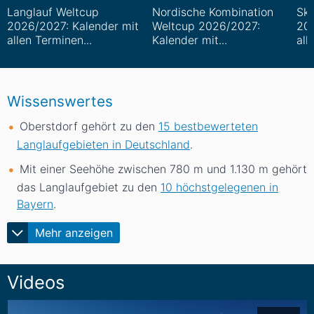
Langlauf Weltcup
Nordische Kombination
Ski
2026/2027: Kalender mit
Weltcup 2026/2027:
202
allen Terminen...
Kalender mit...
all
Wissenswertes
Oberstdorf gehört zu den
15 bestbewerteten
Langlaufgebieten in Deutschland
.
Mit einer Seehöhe zwischen 780
m
und 1.130
m
gehört
das Langlaufgebiet zu den
10 höchstgelegenen in
Bayern
.
Mehr anzeigen
Videos