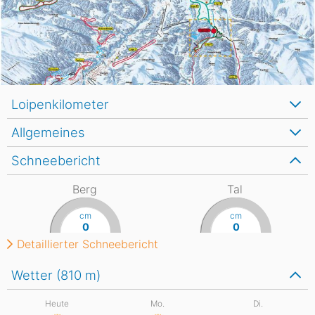
Loipenkilometer
Allgemeines
Schneebericht
Berg
Tal
cm
cm
0
0
Detaillierter Schneebericht
Wetter (810
m
)
Heute
Mo.
Di.