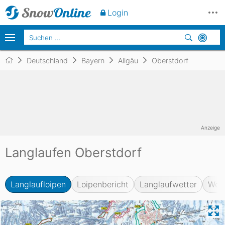
Login
Deutschland
Bayern
Allgäu
Oberstdorf
Anzeige
Langlaufen Oberstdorf
Langlaufloipen
Loipenbericht
Langlaufwetter
Web