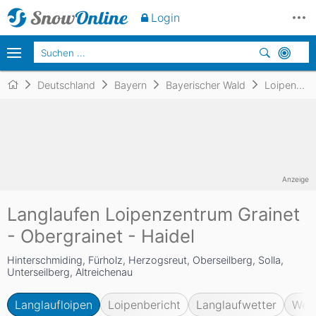
Login
Deutschland
Bayern
Bayerischer Wald
Loipenzentrum Grainet - Obergrainet - Haidel
Anzeige
Langlaufen Loipenzentrum Grainet
- Obergrainet - Haidel
Hinterschmiding, Fürholz, Herzogsreut, Oberseilberg, Solla,
Unterseilberg, Altreichenau
Langlaufloipen
Loipenbericht
Langlaufwetter
Web