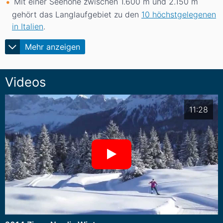
Mit einer Seehöhe zwischen 1.600
m
und 2.150
m
gehört das Langlaufgebiet zu den
10 höchstgelegenen
in Italien
.
Mehr anzeigen
Videos
11:28