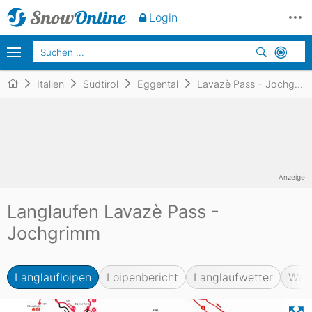
Login
Italien
Südtirol
Eggental
Lavazè Pass - Jochgrimm
Anzeige
Langlaufen Lavazè Pass -
Jochgrimm
Langlaufloipen
Loipenbericht
Langlaufwetter
Web