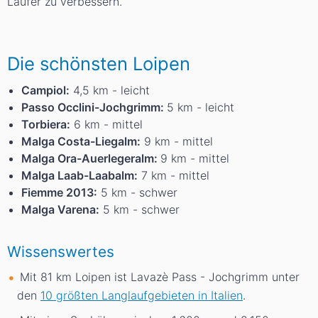
Läufer zu verbessern.
Die schönsten Loipen
Campiol:
4,5 km - leicht
Passo Occlini-Jochgrimm:
5 km - leicht
Torbiera:
6 km - mittel
Malga Costa-Liegalm:
9 km - mittel
Malga Ora-Auerlegeralm:
9 km - mittel
Malga Laab-Laabalm:
7 km - mittel
Fiemme 2013:
5 km - schwer
Malga Varena:
5 km - schwer
Wissenswertes
Mit 81
km
Loipen ist Lavazè Pass - Jochgrimm unter
den
10 größten Langlaufgebieten in Italien
.