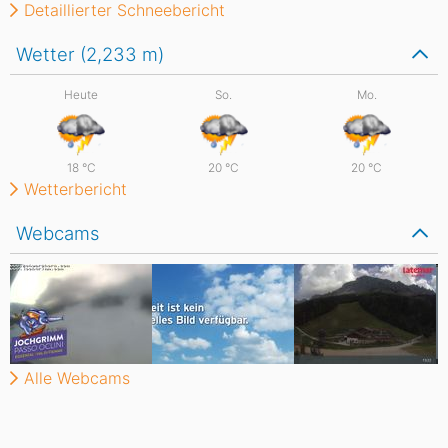
Detaillierter Schneebericht
Wetter (2,233
m
)
Heute
So.
Mo.
18
°C
20
°C
20
°C
Wetterbericht
Webcams
Alle Webcams