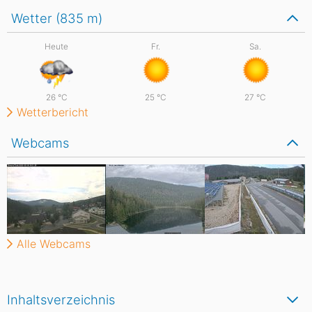
Wetter (835
m
)
Heute
Fr.
Sa.
26
°C
25
°C
27
°C
Wetterbericht
Webcams
Alle Webcams
Inhaltsverzeichnis