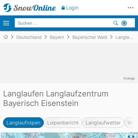
Login
Deutschland
Bayern
Bayerischer Wald
Langlaufzentrum Bayerisch Eisenstein
Anzeige
Langlaufen Langlaufzentrum
Bayerisch Eisenstein
Langlaufloipen
Loipenbericht
Langlaufwetter
Web