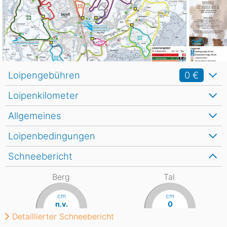
Loipengebühren
0 €
Loipenkilometer
Allgemeines
Loipenbedingungen
Schneebericht
Berg
Tal
cm
cm
n.v.
0
Detaillierter Schneebericht