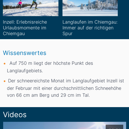
Inzell: Erlebnisreiche
Langlaufen im Chiemgau:
Urlaubsmomente im
Immer auf der richtigen
Chiemgau
Spur
Wissenswertes
Auf 750
m
liegt der höchste Punkt des
Langlaufgebiets.
Der schneereichste Monat im Langlaufgebiet Inzell ist
der Februar mit einer durchschnittlichen Schneehöhe
von 66
cm
am Berg und 29
cm
im Tal.
Videos