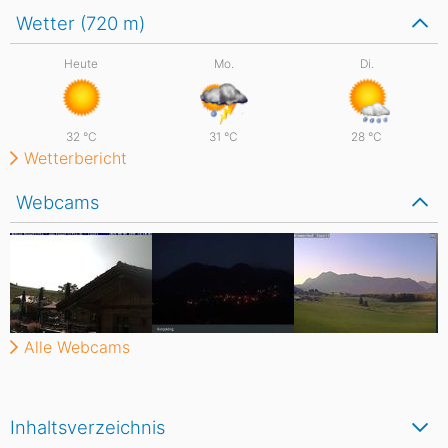
Wetter (720
m
)
Heute
Mo.
Di.
32
°C
31
°C
28
°C
Wetterbericht
Webcams
Alle Webcams
Inhaltsverzeichnis