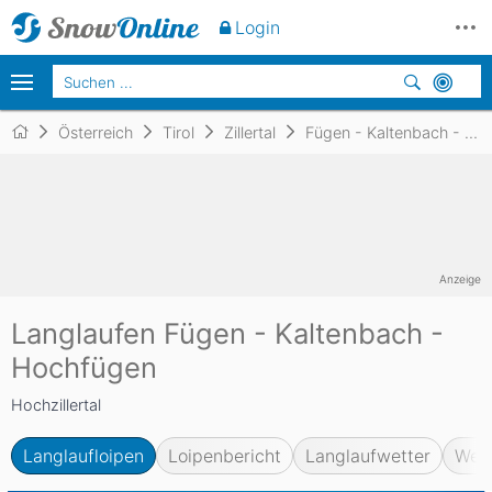
Login
Österreich
Tirol
Zillertal
Fügen - Kaltenbach - Hochfügen
Anzeige
Langlaufen Fügen - Kaltenbach -
Hochfügen
Hochzillertal
Langlaufloipen
Loipenbericht
Langlaufwetter
Web