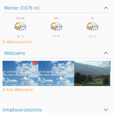
Wetter (1.676
m
)
Heute
Mo.
Di.
16
°C
17
°C
13
°C
Wetterbericht
Webcams
Alle Webcams
Inhaltsverzeichnis