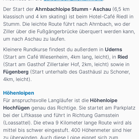
Der Start der
Ahrnbachloipe Stumm - Aschau
(6,5 km
klassisch und 4 km skating) ist beim Hotel-Café Riedl in
Stumm. Die leichte Route führt nach Ahrnbach, wo der
Ziller über die Fußgängerbrücke überquert werden kann,
um nach Aschau zu laufen.
Kleinere Rundkurse findest du außerdem in
Uderns
(Start am Café Wiesenheim, 4km lang, leicht), in
Ried
(Start am Gasthof Zillertaler Hof, 2km, leicht) sowie in
Fügenberg
(Start unterhalb des Gasthäusl zu Schoner,
4km, leicht).
Höhenloipen
Für anspruchsvolle Langläufer ist die
Höhenloipe
Hochfügen
genau das Richtige. Sie startet am Parkplatz
bei der Liftkasse und führt in Richtung Gamsstein
(Loassattel). Die etwa 9 Kilometer lange Route wird als
mittel bis schwer eingestuft. 400 Höhenmeter sind hier
zu überwinden. Auch diese Loipe eignet sich zum