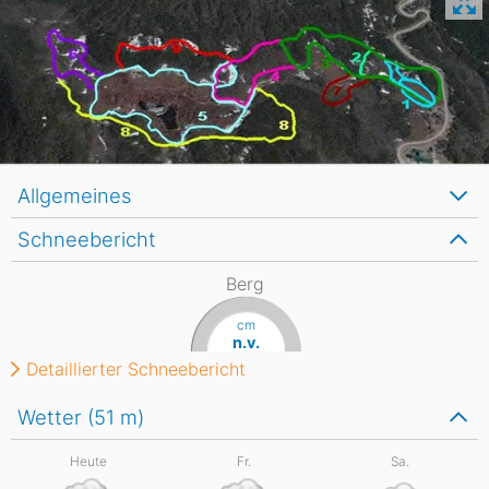
Allgemeines
Schneebericht
Berg
cm
n.v.
Detaillierter Schneebericht
Wetter (51
m
)
Heute
Fr.
Sa.