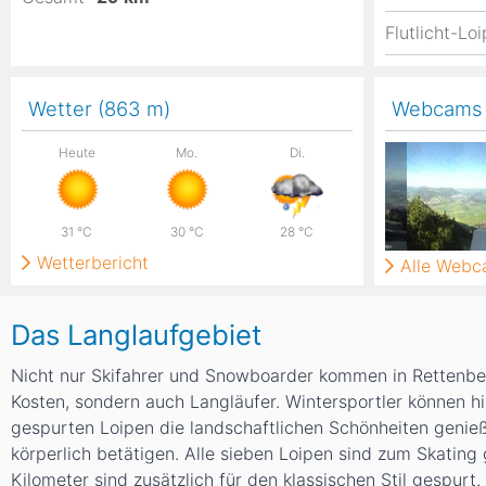
Flutlicht-Lo
Wetter (863
m
)
Webcams
Heute
Mo.
Di.
31
°C
30
°C
28
°C
Wetterbericht
Alle Web
Das Langlaufgebiet
Nicht nur Skifahrer und Snowboarder kommen in Rettenbe
Kosten, sondern auch Langläufer. Wintersportler können h
gespurten Loipen die landschaftlichen Schönheiten genieß
körperlich betätigen. Alle sieben Loipen sind zum Skating 
Kilometer sind zusätzlich für den klassischen Stil gespurt