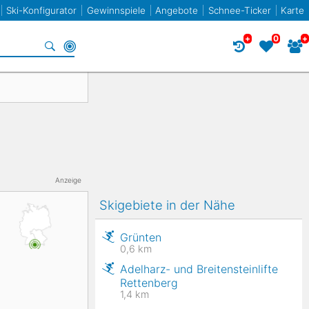
Ski-Konfigurator
Gewinnspiele
Angebote
Schnee-Ticker
Karte
+
0
+
Specials
Frankreich
Norwegen
Frankreich
Racecarver
Spanien
Slowenien
Twin-Tip / Freestyle
Bulgarien
Anzeige
Skigebiete in der Nähe
Liechtenstein
Grünten
0,6
km
Adelharz- und Breitensteinlifte
Elan
Rettenberg
1,4
km