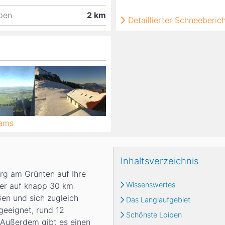
ipen
2
km
Detaillierter Schneeberic
cams
Inhaltsverzeichnis
rg am Grünten auf Ihre
Wissenswertes
ier auf knapp 30 km
en und sich zugleich
Das Langlaufgebiet
geeignet, rund 12
Schönste Loipen
. Außerdem gibt es einen