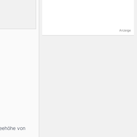
Anzeige
neehöhe von