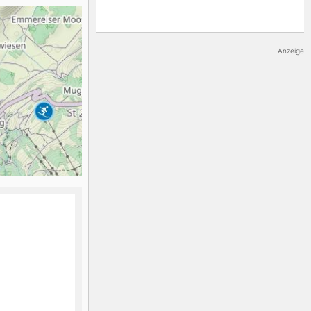
K2
Georgien
Anzeige
Black Diamond