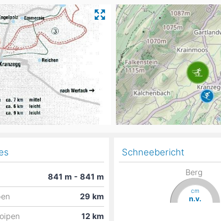
Head
Russland
Südkorea
Türkei
Dynastar
Salomon
Aserbaidschan
Vereinigte Arabische Emirate
Stöckli
Kästle
Scott
ien
Ogso
Indigo
nien
es
Schneebericht
Berg
841
m
- 841
m
cm
pen
29
km
n.v.
Loipen
12
km