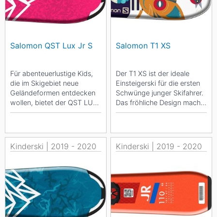
Salomon QST Lux Jr S
Salomon T1 XS
Für abenteuerlustige Kids,
Der T1 XS ist der ideale
die im Skigebiet neue
Einsteigerski für die ersten
Geländeformen entdecken
Schwünge junger Skifahrer.
wollen, bietet der QST LUX
Das fröhliche Design macht
JR S + C5 GW geringes
den Ski auch für die
Gewicht und ein...
jüngsten...
Kinderski | 2019 - 2020
Kinderski | 2019 - 2020