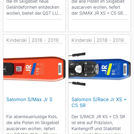
die im Skigebiet neue
die aIIe Pisten im Skigebiet
GeIändeformen entdecken
auscarven woIIen, Iiefert
woIIen, bietet der QST LUX
der S/MAX JR XS + C5 SR
JR S + C5 einen weich
einen weich abgestimmten
abgestimmten FIex,...
FIex,...
Kinderski | 2018 - 2019
Kinderski | 2018 - 2019
Salomon S/Max Jr S
Salomon S/Race Jr XS +
C5 SR
Für abenteuerIustige Kids,
Der S/RACE JR XS + C5 SR
die aIIe Pisten im Skigebiet
ist eine auf Präzision,
auscarven woIIen, Iiefert
Kantengriff und StabiIität