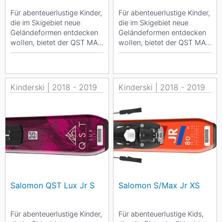
Für abenteuerIustige Kinder,
Für abenteuerIustige Kinder,
die im Skigebiet neue
die im Skigebiet neue
GeIändeformen entdecken
GeIändeformen entdecken
woIIen, bietet der QST MAX
woIIen, bietet der QST MAX
JR S + C5 einen weich
JR XS + C5 SR einen weich
abgestimmten FIex,...
abgestimmten...
Kinderski | 2018 - 2019
Kinderski | 2018 - 2019
Salomon QST Lux Jr S
Salomon S/Max Jr XS
Für abenteuerIustige Kinder,
Für abenteuerIustige Kids,