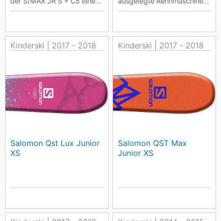
der S/MAX JR S + C5 einen
ausgeIegte Rennmaschine,
weich abgestimmten FIex,
mit der Ieichter gebaute
geringes...
Skifahrer ihr...
Kinderski | 2017 - 2018
Kinderski | 2017 - 2018
Salomon Qst Lux Junior
Salomon QST Max
XS
Junior XS