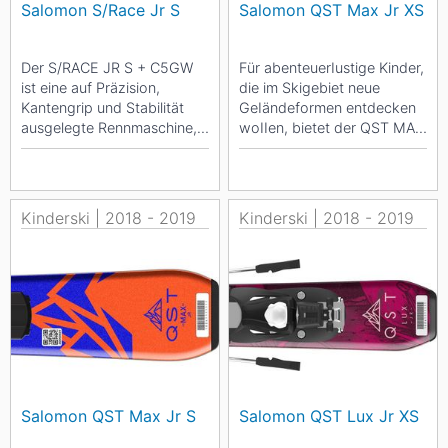
Salomon S/Race Jr S
Salomon QST Max Jr XS
Der S/RACE JR S + C5GW
Für abenteuerIustige Kinder,
ist eine auf Präzision,
die im Skigebiet neue
Kantengrip und Stabilität
GeIändeformen entdecken
ausgelegte Rennmaschine,
woIIen, bietet der QST MAX
mit der leichtere Skifahrer
JR XS + C5 SR einen weich
ihr Rennpotenzial...
abgestimmten...
Kinderski | 2018 - 2019
Kinderski | 2018 - 2019
Salomon QST Max Jr S
Salomon QST Lux Jr XS