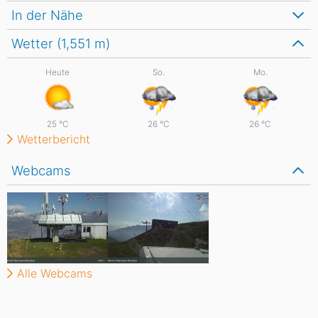
In der Nähe
Wetter (1,551
m
)
Heute
So.
Mo.
25
°C
26
°C
26
°C
Wetterbericht
Webcams
Alle Webcams