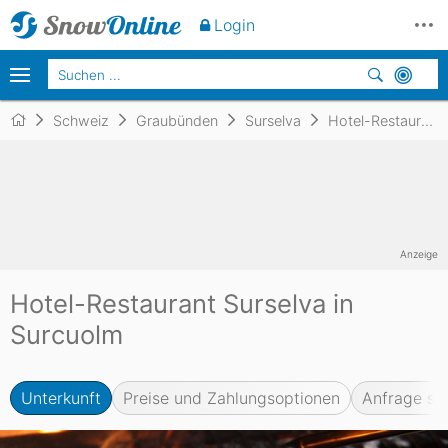
Unverbindlich
anfragen
Login
Schweiz
Graubünden
Surselva
Hotel-Restaurant Surselva
Anzeige
Hotel-Restaurant Surselva in
Surcuolm
Unterkunft
Preise und Zahlungsoptionen
Anfrage se