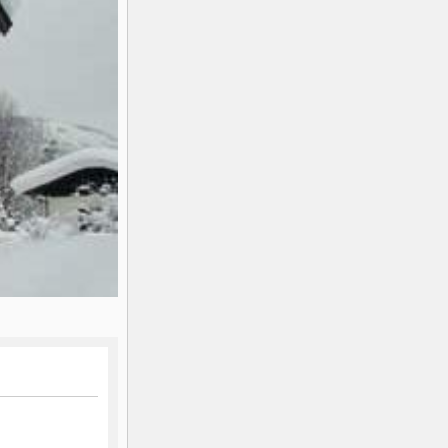
K2
Georgien
Black Diamond