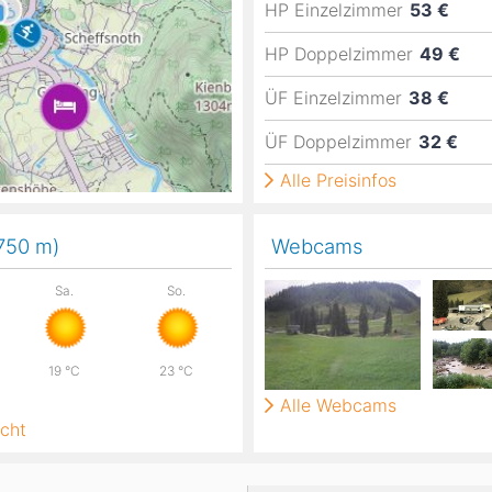
HP Einzelzimmer
53 €
HP Doppelzimmer
49 €
ÜF Einzelzimmer
38 €
ÜF Doppelzimmer
32 €
Alle Preisinfos
,750
m
)
Webcams
Sa.
So.
19
°C
23
°C
Alle Webcams
cht