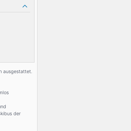
n ausgestattet.
mlos
und
Skibus der