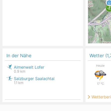
In der Nähe
Wetter (1
Heute
Almenwelt Lofer
0.9
km
Salzburger Saalachtal
1.1
km
17
°C
Wetterberi