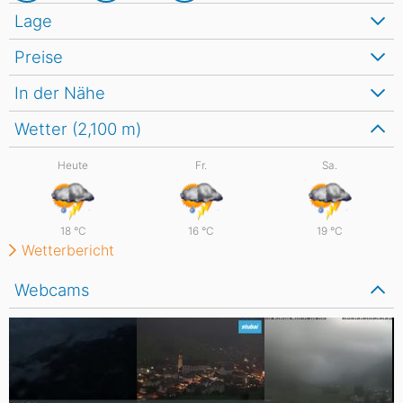
Lage
Preise
In der Nähe
Wetter (2,100
m
)
Heute
Fr.
Sa.
18
°C
16
°C
19
°C
Wetterbericht
Webcams