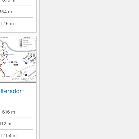
654
m
d
16
m
Keine Angabe
ltersdorf
n
616
m
512
m
d
104
m