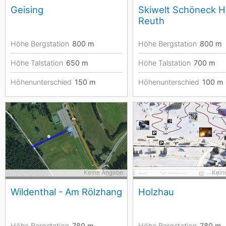
Geising
Skiwelt Schöneck 
Reuth
Höhe Bergstation
800
m
Höhe Bergstation
800
m
Höhe Talstation
650
m
Höhe Talstation
700
m
Höhenunterschied
150
m
Höhenunterschied
100
m
Keine Angabe
Kein
Wildenthal - Am Rölzhang
Holzhau
Höhe Bergstation
780
m
Höhe Bergstation
780
m