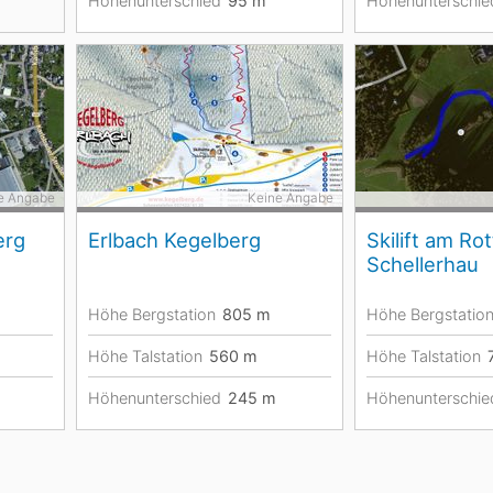
Höhenunterschied
95
m
Höhenunterschie
e Angabe
Keine Angabe
erg
Erlbach Kegelberg
Skilift am Ro
Schellerhau
Höhe Bergstation
805
m
Höhe Bergstatio
Höhe Talstation
560
m
Höhe Talstation
Höhenunterschied
245
m
Höhenunterschie