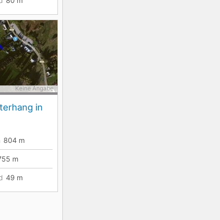
d
80
m
Keine Angabe
tterhang in
n
804
m
755
m
d
49
m