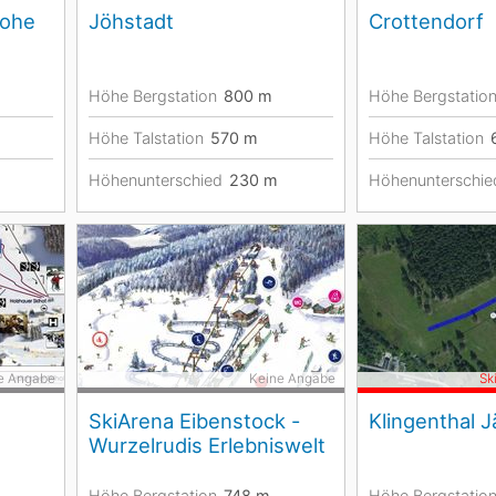
Hohe
Jöhstadt
Crottendorf
Höhe Bergstation
800
m
Höhe Bergstatio
Höhe Talstation
570
m
Höhe Talstation
Höhenunterschied
230
m
Höhenunterschie
e Angabe
Keine Angabe
Sk
SkiArena Eibenstock -
Klingenthal 
Wurzelrudis Erlebniswelt
Höhe Bergstation
748
m
Höhe Bergstatio