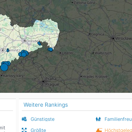
Head
Russland
Südkorea
Türkei
Dynastar
Salomon
Aserbaidschan
Vereinigte Arabische Emirate
Stöckli
Kästle
Scott
ien
Ogso
Indigo
nien
Weitere Rankings
Günstigste
Familienfreu
mit
Größte
Höchstgele