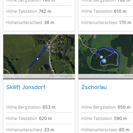
Höhe Talstation
742
m
Höhe Talstation
610
m
Höhenunterschied
38
m
Höhenunterschied
170
m
Keine Angabe
Kein
Skilift Jonsdorf
Zschorlau
Höhe Bergstation
653
m
Höhe Bergstation
650
m
Höhe Talstation
620
m
Höhe Talstation
590
m
Höhenunterschied
33
m
Höhenunterschied
60
m