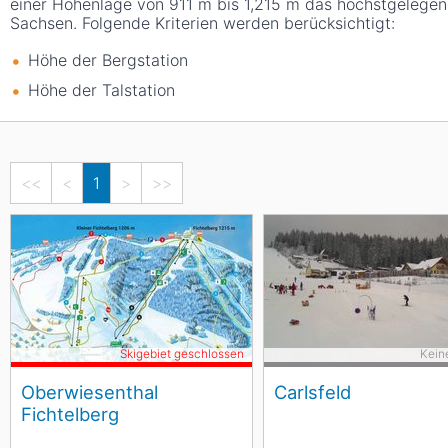
einer Höhenlage von 911
m
bis 1,215
m
das höchstgelegen
Sachsen. Folgende Kriterien werden berücksichtigt:
Höhe der Bergstation
Höhe der Talstation
<<
<
1
>
>>
Skigebiet geschlossen
Kein
Oberwiesenthal
Carlsfeld
Fichtelberg