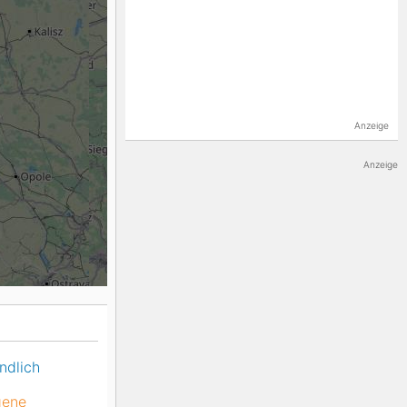
K2
Georgien
Black Diamond
Anzeige
Anzeige
ndlich
gene