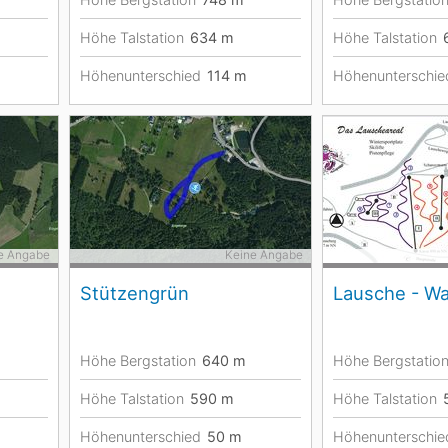
Höhe Talstation
634
m
Höhe Talstation
Höhenunterschied
114
m
Höhenunterschie
e Angabe
Keine Angabe
Stützengrün
Lausche - Wa
Höhe Bergstation
640
m
Höhe Bergstatio
Höhe Talstation
590
m
Höhe Talstation
Höhenunterschied
50
m
Höhenunterschie