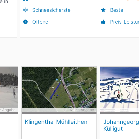
e in
Schneesicherste
Beste
Offene
Preis-Leistu
e Angabe
Keine Angabe
Klingenthal Mühlleithen
Johanngeorg
Külligut