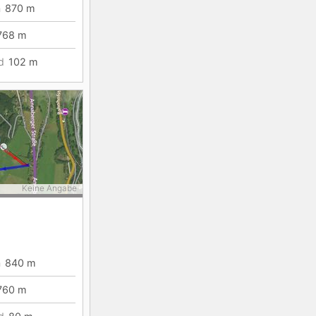
n
870
m
768
m
d
102
m
Keine Angabe
n
840
m
760
m