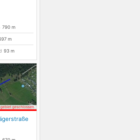
n
790
m
697
m
d
93
m
igebiet geschlossen
Jägerstraße
n
670
m