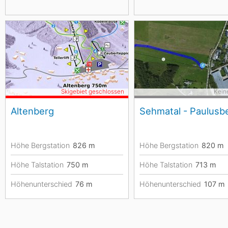
Skigebiet geschlossen
Kein
Altenberg
Sehmatal - Paulusb
Höhe Bergstation
826
m
Höhe Bergstation
820
m
Höhe Talstation
750
m
Höhe Talstation
713
m
Höhenunterschied
76
m
Höhenunterschied
107
m