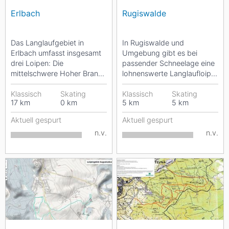
Erlbach
Rugiswalde
Das Langlaufgebiet in
In Rugiswalde und
Erlbach umfasst insgesamt
Umgebung gibt es bei
drei Loipen: Die
passender Schneelage eine
mittelschwere Hoher Brand-
lohnenswerte Langlaufloipe.
Loipe mit einer Länge von
Diese befindet sich auf
neun Kilometern sowie die...
Klassisch
Skating
einem Hochplateau und
Klassisch
Skating
17
km
0
km
5
km
5
km
bietet...
Aktuell gespurt
Aktuell gespurt
n.v.
n.v.