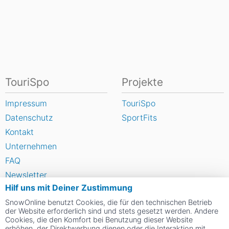
TouriSpo
Projekte
Impressum
TouriSpo
Datenschutz
SportFits
Kontakt
Unternehmen
FAQ
Newsletter
Hilf uns mit Deiner Zustimmung
Widget
SnowOnline benutzt Cookies, die für den technischen Betrieb
Umfragen
der Website erforderlich sind und stets gesetzt werden. Andere
Skigebiet bewerten
Cookies, die den Komfort bei Benutzung dieser Website
erhöhen, der Direktwerbung dienen oder die Interaktion mit